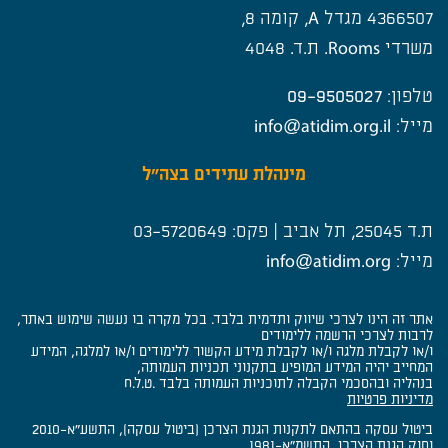
4366507 מגדל A, קומה 8,
משרדי Rooms. ת.ד. 4048
טלפון:
09-9505027
מייל:
.il
info@atidim.org
מינהלת עתידים בצה״ל
ת.ד 25045, תל אביב | פקס:
03-5720649
מייל:
info@atidim.org
אתר זה הינו לצרכי שיווק ותדמית בלבד. בכל מקרה בו נעשה שימוש באתר,
לרבות לצרכי הרשמה ללימודים
ו/או לקבלת מלגה ו/או לקבלת מידע הקשור ללימודים ו/או למלגה, המידע
המחייב יהיה המידע המופיע בתקנוני תכניות העמותה,
בנהליה ובהסכמי הקבלה לתוכניות העמותה בלבד .ט.ל.ח
מדיניות פרטיות
ביטול עסקה בהתאם לתקנות הגנת הצרכן (ביטול עסקה), התשע"א-2010
וחוק הגנת הצרכן, התשמ"א-1981