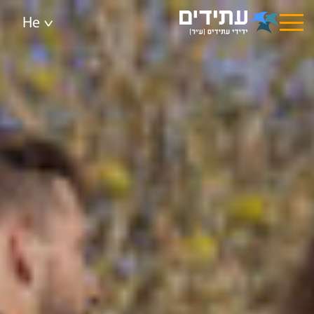
וכן
רכזי
He
<