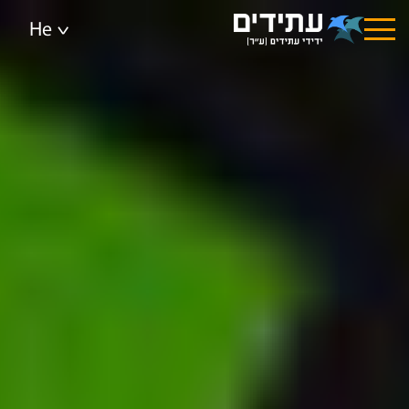
וכן
רכזי
He
<