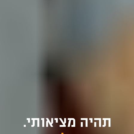
ת
ה
י
ה
מ
צ
י
א
ו
ת
י
.