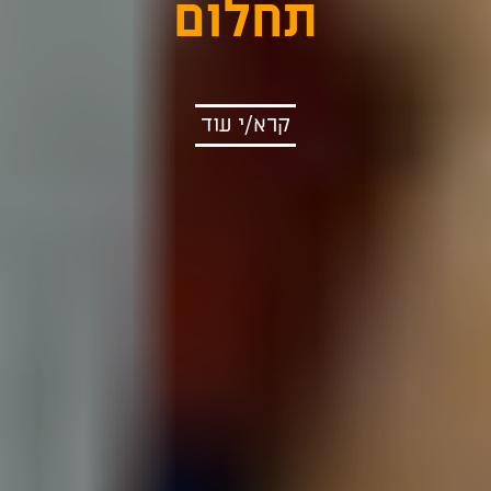
ת
ח
קרא/י עוד