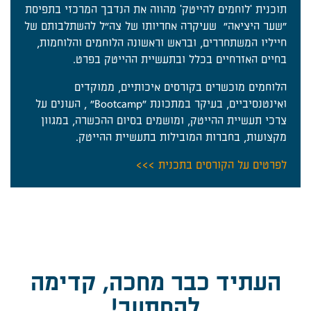
תוכנית 'לוחמים להייטק' מהווה את הנדבך המרכזי בתפיסת
"שער היציאה" שעיקרה אחריותו של צה"ל להשתלבותם של
חייליו המשתחררים, ובראש וראשונה הלוחמים והלוחמות,
בחיים האזרחיים בכלל ובתעשיית ההייטק בפרט.
הלוחמים מוכשרים בקורסים איכותיים, ממוקדים
ואינטנסיביים, בעיקר במתכונת "Bootcamp" , העונים על
צרכי תעשיית ההייטק, ומושמים בסיום ההכשרה, במגוון
מקצועות, בחברות המובילות בתעשיית ההייטק.
לפרטים על הקורסים בתכנית >>>
העתיד כבר מחכה, קדימה
להסתער!